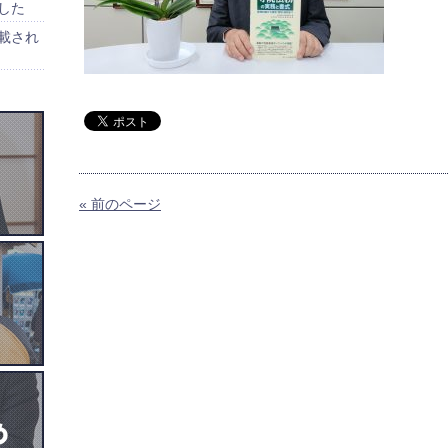
した
載され
« 前のページ