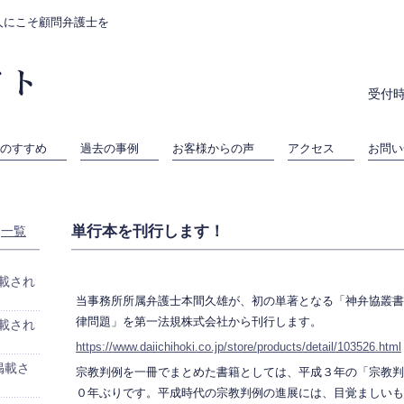
人にこそ顧問弁護士を
受付時
のすすめ
過去の事例
お客様からの声
アクセス
お問い
単行本を刊行します！
一覧
載され
当事務所所属弁護士本間久雄が、初の単著となる「神弁協叢書
律問題」を第一法規株式会社から刊行します。
載され
https://www.daiichihoki.co.jp/store/products/detail/103526.html
掲載さ
宗教判例を一冊でまとめた書籍としては、平成３年の「宗教判
０年ぶりです。平成時代の宗教判例の進展には、目覚ましいも