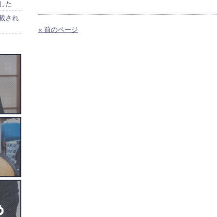
した
載され
« 前のページ