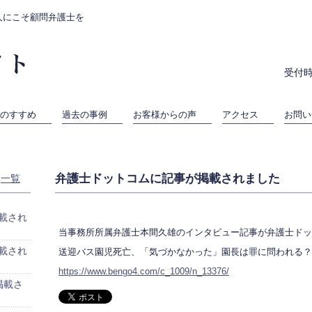
人にこそ顧問弁護士を
受付時
のすすめ
過去の事例
お客様からの声
アクセス
お問い
弁護士ドットコムに記事が掲載されました
一覧
載され
当事務所所属弁護士本間久雄のインタビュー記事が弁護士ドッ
載され
送迎バス園児死亡、「気づかなかった」園長は罪に問われる？
https://www.bengo4.com/c_1009/n_13376/
掲載さ