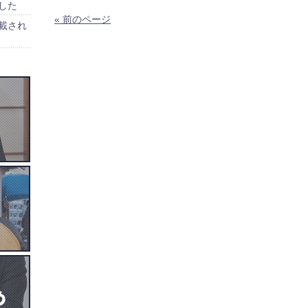
した
« 前のページ
載され